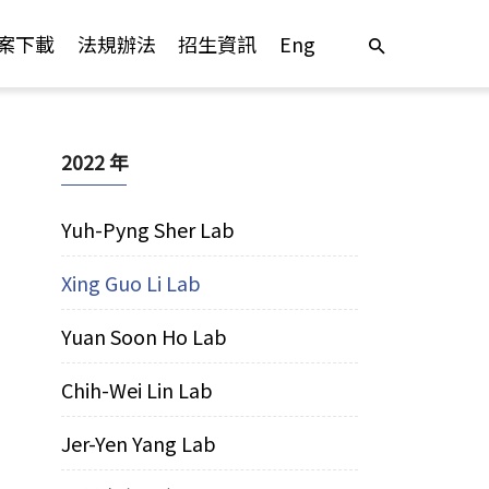
案下載
法規辦法
招生資訊
Eng
2022 年
Yuh-Pyng Sher Lab
Xing Guo Li Lab
Yuan Soon Ho Lab
Chih-Wei Lin Lab
Jer-Yen Yang Lab