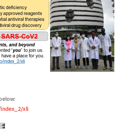
 below:
index_2/xli