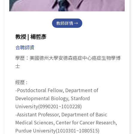
教師詳情 →
教授 | 楊哲彥
合聘師資
學歷：美國德州大學安德森癌症中心癌症生物學博
士
經歷 :
-Postdoctoral Fellow, Department of
Developmental Biology, Stanford
University(0990201~1010228)
-Assistant Professor, Department of Basic
Medical Sciences, Center for Cancer Research,
Purdue University(1010301~1080515)