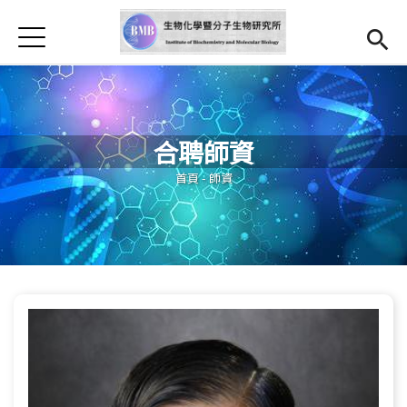
Jump to Main content
Jump to Navigation
首頁
最新消息
本所簡介
合聘師資
師資
Open subm
您在這裡
首頁
-
師資
研究亮點
Open submenu (學生專區)
學生專區
表單檔案下載
法規辦法
招生資訊