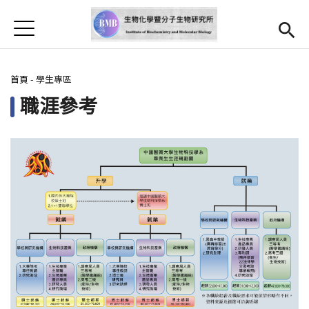
Jump to Main content
Jump to Navigation
首頁
最新消息
您在這裡
首頁
-
學生專區
本所簡介
職涯參考
師資
Open subm
研究亮點
Open submenu (學生專區)
學生專區
表單檔案下載
法規辦法
招生資訊