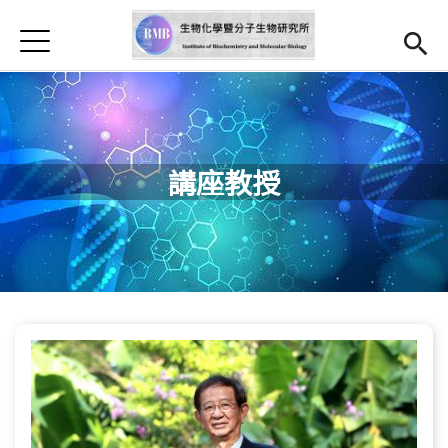
Jump to Main content
Jump to Navigation
首頁
最新消息
本所簡介
師資
Open subm
講座教授
研究亮點
Open submenu (學生專區)
學生專區
表單檔案下載
法規辦法
招生資訊