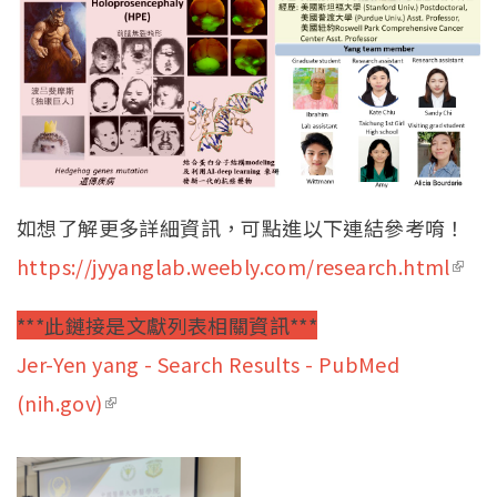
Eng
如想了解更多詳細資訊，可點進以下連結參考唷！
https://jyyanglab.weebly.com/research.html
(link 
exte
***此鏈接是文獻列表相關資訊***
Jer-Yen yang - Search Results - PubMed
(nih.gov)
(link is external)