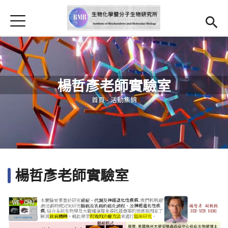
Jump to Main content
Jump to Navigation
首頁
最新消息
本所簡介
楊哲彥老師實驗室
師資
Open subm
您在這裡
首頁
-
活動集錦
研究亮點
Open submenu (學生專區)
學生專區
表單檔案下載
楊哲彥老師實驗室
法規辦法
招生資訊