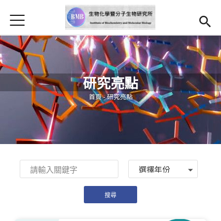
Jump to Main content
Jump to Navigation
首頁
最新消息
本所簡介
研究亮點
師資
Open subm
您在這裡
首頁
-
研究亮點
研究亮點
Open submenu (學生專區)
學生專區
表單檔案下載
Year
法規辦法
招生資訊