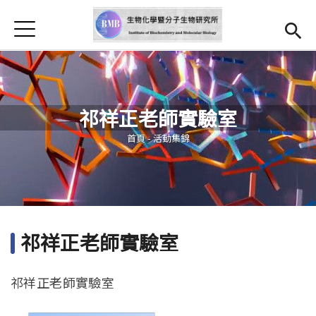
Jump to Main content
Jump to Navigation
首頁
最新消息
本所簡介
祁祥正老師實驗室
師資
Open subm
您在這裡
首頁
-
活動集錦
研究亮點
Open submenu (學生專區)
學生專區
表單檔案下載
祁祥正老師實驗室
法規辦法
祁祥正老師實驗室
招生資訊