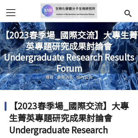
Jump to Main content
Jump to Navigation
首頁
最新消息
【2023春季場_國際交流】大專生菁
本所簡介
英專題研究成果討論會
師資
Open subm
Undergraduate Research Results
您在這裡
Forum
研究亮點
首頁
-
最新消息
-
校內公告
Open submenu (學生專區)
學生專區
表單檔案下載
【2023春季場_國際交流】大專
法規辦法
生菁英專題研究成果討論會
招生資訊
Undergraduate Research